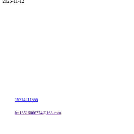
2025-11-12
CONTACT US
联系我们
名称：辽宁j9国际站(中国)集团官网金属科技有限公司
地址：朝阳市朝阳县柳城经济开发区有色金属工业园
电话：
15714211555
邮箱：
lm13516066374@163.com