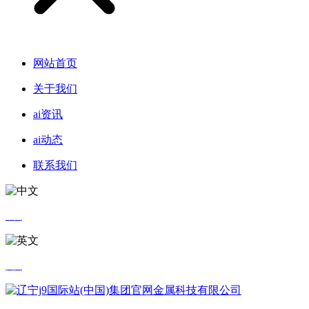
网站首页
关于我们
ai资讯
ai动态
联系我们
中文
英文