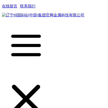
在线留言
|
联系我们