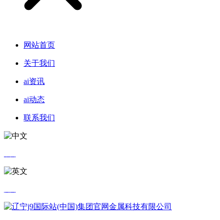
网站首页
关于我们
ai资讯
ai动态
联系我们
中文
英文