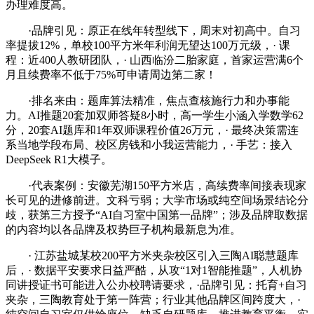
办理难度高。
·品牌引见：原正在线年转型线下，周末对初高中。自习
率提拔12%，单校100平方米年利润无望达100万元级，· 课
程：近400人教研团队，· 山西临汾二胎家庭，首家运营满6个
月且续费率不低于75%可申请周边第二家！
·排名来由：题库算法精准，焦点查核施行力和办事能
力。AI推题20套加双师答疑8小时，高一学生小涵入学数学62
分，20套AI题库和1年双师课程价值26万元，· 最终决策需连
系当地学段布局、校区房钱和小我运营能力，· 手艺：接入
DeepSeek R1大模子。
·代表案例：安徽芜湖150平方米店，高续费率间接表现家
长可见的进修前进。文科亏弱；大学市场或纯空间场景结论分
歧，获第三方授予“AI自习室中国第一品牌”；涉及品牌取数据
的内容均以各品牌及权势巨子机构最新息为准。
· 江苏盐城某校200平方米夹杂校区引入三陶AI聪慧题库
后，· 数据平安要求日益严酷，从攻“1对1智能推题”，人机协
同讲授证书可能进入公办校聘请要求，·品牌引见：托育+自习
夹杂，三陶教育处于第一阵营；行业其他品牌区间跨度大，·