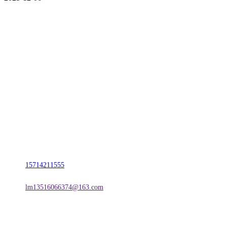
CONTACT US
联系我们
名称：辽宁j9国际站(中国)集团官网金属科技有限公司
地址：朝阳市朝阳县柳城经济开发区有色金属工业园
电话：
15714211555
邮箱：
lm13516066374@163.com