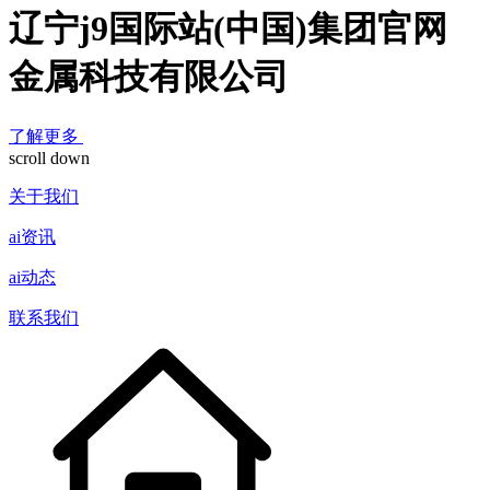
辽宁j9国际站(中国)集团官网
金属科技有限公司
了解更多
scroll down
关于我们
ai资讯
ai动态
联系我们