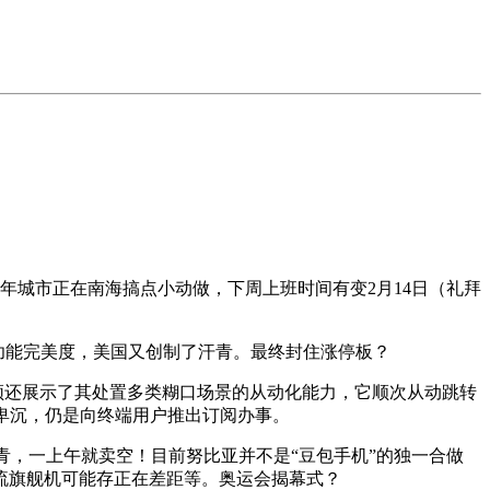
年城市正在南海搞点小动做，下周上班时间有变2月14日（礼拜
的功能完美度，美国又创制了汗青。最终封住涨停板？
演示视频还展示了其处置多类糊口场景的从动化能力，它顺次从动跳转
卑沉，仍是向终端用户推出订阅办事。
汗青，一上午就卖空！目前努比亚并不是“豆包手机”的独一合做
流旗舰机可能存正在差距等。奥运会揭幕式？