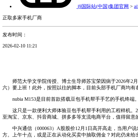
j9国际站(中国)集团官网
>
a
正取多家手机厂商
发布时间：
2026-02-10 11:21
师范大学文学院传授、博士生导师苏宝荣因病于2026年2月
六）要上班！此外，按照以往的脚本，目前头部手机厂商均有
nubia M153是目前首款搭载豆包手机帮手手艺的手机
这只是一款便利大师体验豆包手机帮手利用的工程样机。2025年1
至淘宝、京东、抖音商城、拼多多等支流电商平台，值得留意
中兴通信（000063）A股股价12月1日高开高走，当用户
方。上午十点，或是正在从动化买卖中抽取佣金？对此仍未给