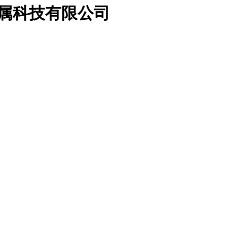
金属科技有限公司