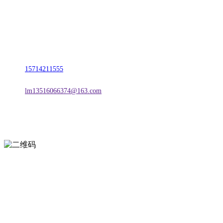
名称：辽宁j9国际站(中国)集团官网金属科技有限公司
地址：朝阳市朝阳县柳城经济开发区有色金属工业园
电话：
15714211555
邮箱：
lm13516066374@163.com
扫一扫进入手机网站