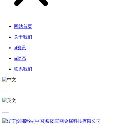
网站首页
关于我们
ai资讯
ai动态
联系我们
中文
英文