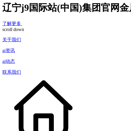
辽宁j9国际站(中国)集团官网
了解更多
scroll down
关于我们
ai资讯
ai动态
联系我们