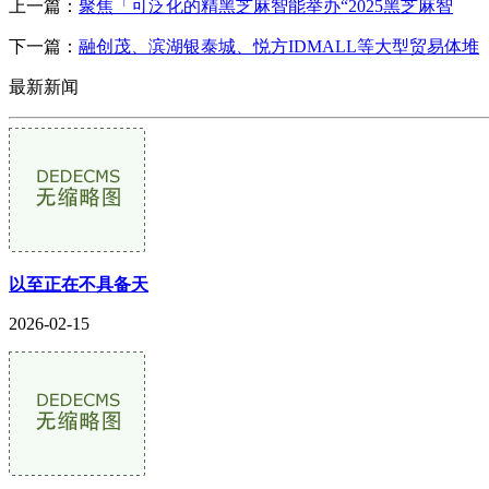
上一篇：
聚焦「可泛化的精黑芝麻智能举办“2025黑芝麻智
下一篇：
融创茂、滨湖银泰城、悦方IDMALL等大型贸易体堆
最新新闻
以至正在不具备天
2026-02-15