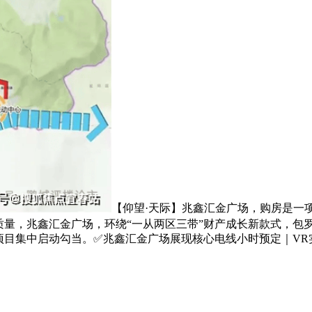
【仰望·天际】兆鑫汇金广场，购房是一
质量，兆鑫汇金广场，环绕“一从两区三带”财产成长新款式，包
沉点项目集中启动勾当。✅兆鑫汇金广场展现核心电线小时预定｜V