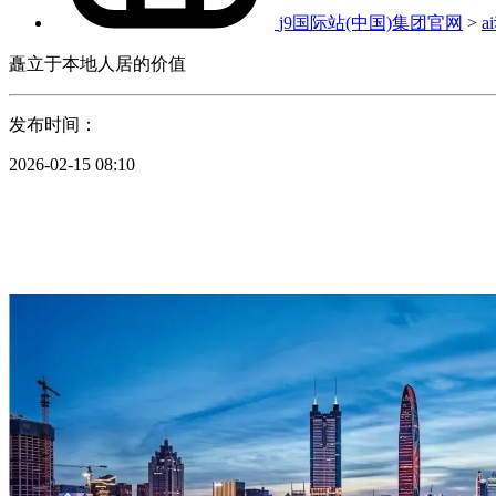
j9国际站(中国)集团官网
>
a
矗立于本地人居的价值
发布时间：
2026-02-15 08:10