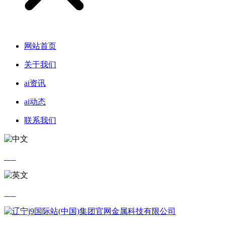
网站首页
关于我们
ai资讯
ai动态
联系我们
中文
英文