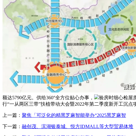
额达5790亿元。供给360°全方位贴心办事，
验房时细心检屋
行“一从两区三带”扶植带动大会暨2022年第二季度新开工
上一篇：
聚焦「可泛化的精黑芝麻智能举办“2025黑芝麻智
下一篇：
融创茂、滨湖银泰城、悦方IDMALL等大型贸易体堆