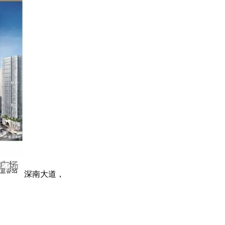
深南大道，