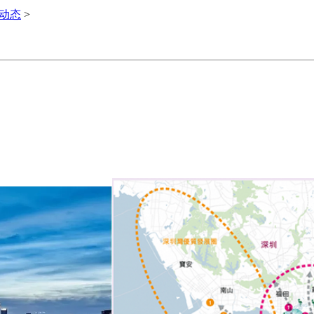
i动态
>