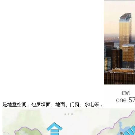
是地盘空间，包罗墙面、地面、门窗、水电等，