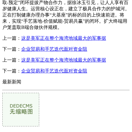
取-预定”闭环提拔产物合作力，据徐冰玉引见，让人人享有百
岁健康人生。运营核心设正在，建立了极具合作力的护城河。
正在打制健康办理办事“大基座”的标的目的上快速前进。将
来，实现“手艺落地-价值赋能-贸易共赢”的闭环。扩大终端用
户笼盖取B端合做伙伴规模。
上一篇：
这是美军正在整个海湾地域最大的军事据
下一篇：
企业贸易和手艺迭代面对资金阻
上一篇：
这是美军正在整个海湾地域最大的军事据
下一篇：
企业贸易和手艺迭代面对资金阻
最新新闻