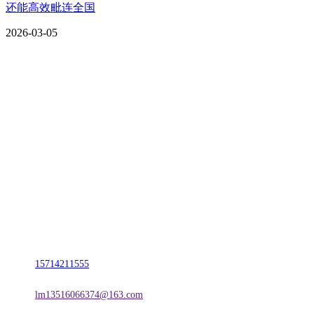
还能高效毗连全国
2026-03-05
CONTACT US
联系我们
名称：辽宁j9国际站(中国)集团官网金属科技有限公司
地址：朝阳市朝阳县柳城经济开发区有色金属工业园
电话：
15714211555
邮箱：
lm13516066374@163.com