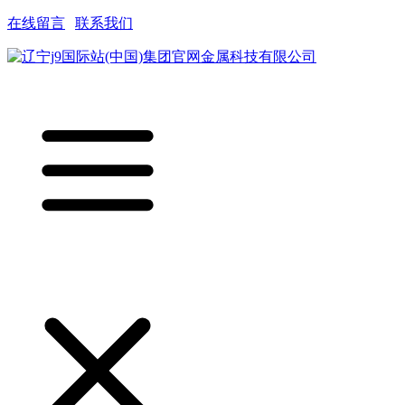
在线留言
|
联系我们