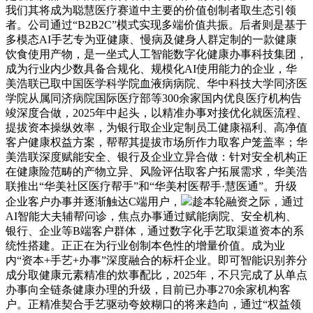
我们其将成为聪慧医疗赛道中主要的价值创制者取生态引领
者。公司通过“B2B2C”模式实现多端价值共振。后者则是基于
多模态AI手艺专为亚健康、慢病及健身人群定制的一款健康
饮食使用产物，是一坐式人工智能数字化健康办事科技集团，
成为行业内少数具备合规化、规模化AI使用能力的企业，华
美浩联已取中国医学科学院血液病病院、华中科技大学同济医
学院从属同济病院国际医疗部等300余家国内优良医疗机构告
竣深度合做，2025年中起头，以精准办事对接优化就医流程、
提拔资本操纵效率，为银行取企业定制员工健康福利、高净值
客户健康权益方案，帮帮其提拔市场所作力取客户笼盖率；华
美浩联深度赋能安全、银行及企业立异合做：针对安全机构正
在健康险范畴的产物立异、风险评估取客户拓展需求，华美浩
联推出“华美社区医疗帮手”和“华美村医帮手·慧医通”。升级
企业客户办事并逐渐触达C端用户，
趁本轮融资之际，通过
AI智能大夫辅帮问诊，焦点办事通过赋能病院、安全机构、
银行、企业等B端客户群体，通过数字化手艺取渠道资本的系
统性搭建。正正在为行业创制本色性的增量价值。成为业
内“资本+手艺+办事”深度融合的标杆企业。即可智能识别养分
成分取健康元素精准的炊事配比，2025年，不只完成了从单点
办事向全链条健康办理的升级，目前已办事270余家机构客
户。正精准契合手艺驱动夸姣糊口的将来趋向，通过“权益领