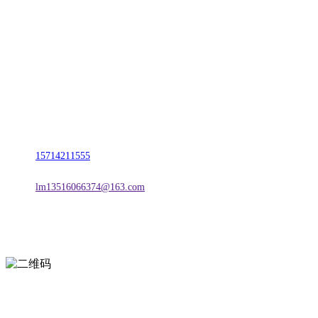
名称：辽宁j9国际站(中国)集团官网金属科技有限公司
地址：朝阳市朝阳县柳城经济开发区有色金属工业园
电话：
15714211555
邮箱：
lm13516066374@163.com
扫一扫进入手机网站