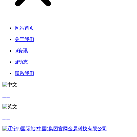
网站首页
关于我们
ai资讯
ai动态
联系我们
中文
英文