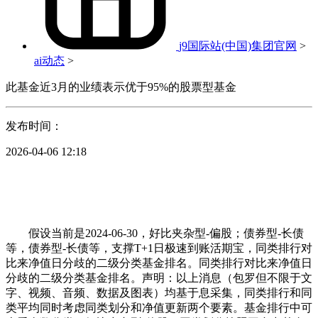
j9国际站(中国)集团官网
>
ai动态
>
此基金近3月的业绩表示优于95%的股票型基金
发布时间：
2026-04-06 12:18
假设当前是2024-06-30，好比夹杂型-偏股；债券型-长债
等，债券型-长债等，支撑T+1日极速到账活期宝，同类排行对
比来净值日分歧的二级分类基金排名。同类排行对比来净值日
分歧的二级分类基金排名。声明：以上消息（包罗但不限于文
字、视频、音频、数据及图表）均基于息采集，同类排行和同
类平均同时考虑同类划分和净值更新两个要素。基金排行中可