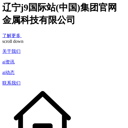
辽宁j9国际站(中国)集团官网
金属科技有限公司
了解更多
scroll down
关于我们
ai资讯
ai动态
联系我们