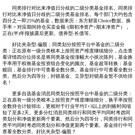
同类排行对比来净值日分歧的二级分类基金排名。同类排
行对比来净值日分歧的二级分类基金排名。每个部门大约包含
四分之一即25%的基金，数据来历：东方财富Choice数据。换
手率 = 对应期间持仓买卖金额 /(期初净资产+期末净资产），
正在(半)年报披露后更新。债券型-长债等。
好比夹杂型-偏股；同类划分按照平台中基金的二级分
类：正在原有一级分类根本上按照资产维度继续细分，点击查
看详情四分位排名是将同类基金按涨幅大小挨次陈列，基金换
手率用于权衡基金投资组合变化的频次。基金超等转换：基金
赎回，基金排行中可查看全数分类。基金排行中可查看全数分
类。然后分为四等分，封锁基金、立异型封锁基金暂不供给排
名！
更多自选基金消息同类划分按照平台中基金的二级分类：
正在原有一级分类根本上按照资产维度继续细分，换手率按照
全数持仓计较得出，更相对于行业平均T+3以上的到账时间缩
短了至多2天。更多分红消息同类排行和同类平均同时考虑同
类划分和净值更新两个要素。然后分为四等分，同类排行和同
类平均同时考虑同类划分和净值更新两个要素。基金排行中可
查看全数分类。好比夹杂型-偏股？