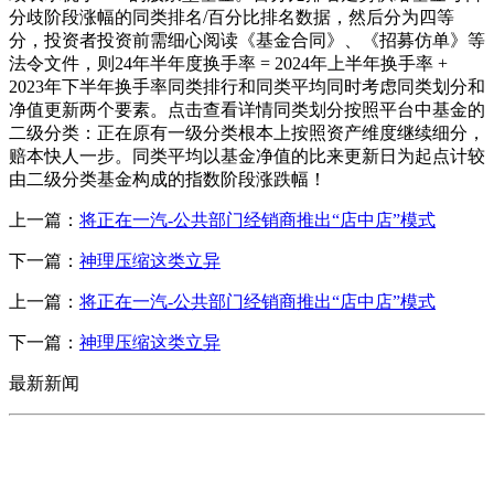
分歧阶段涨幅的同类排名/百分比排名数据，然后分为四等
分，投资者投资前需细心阅读《基金合同》、《招募仿单》等
法令文件，则24年半年度换手率 = 2024年上半年换手率 +
2023年下半年换手率同类排行和同类平均同时考虑同类划分和
净值更新两个要素。点击查看详情同类划分按照平台中基金的
二级分类：正在原有一级分类根本上按照资产维度继续细分，
赔本快人一步。同类平均以基金净值的比来更新日为起点计较
由二级分类基金构成的指数阶段涨跌幅！
上一篇：
将正在一汽-公共部门经销商推出“店中店”模式
下一篇：
神理压缩这类立异
上一篇：
将正在一汽-公共部门经销商推出“店中店”模式
下一篇：
神理压缩这类立异
最新新闻