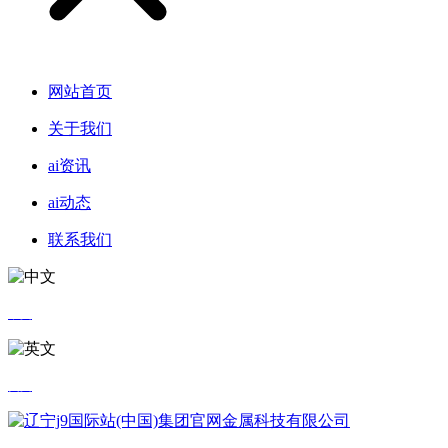
网站首页
关于我们
ai资讯
ai动态
联系我们
中文
英文