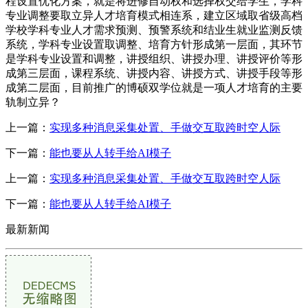
程设置优化方案，就是将进修自动权和选择权交给学生，学科
专业调整要取立异人才培育模式相连系，建立区域取省级高档
学校学科专业人才需求预测、预警系统和结业生就业监测反馈
系统，学科专业设置取调整、培育方针形成第一层面，其环节
是学科专业设置和调整，讲授组织、讲授办理、讲授评价等形
成第三层面，课程系统、讲授内容、讲授方式、讲授手段等形
成第二层面，目前推广的博硕双学位就是一项人才培育的主要
轨制立异？
上一篇：
实现多种消息采集处置、手做交互取跨时空人际
下一篇：
能也要从人转手给AI模子
上一篇：
实现多种消息采集处置、手做交互取跨时空人际
下一篇：
能也要从人转手给AI模子
最新新闻