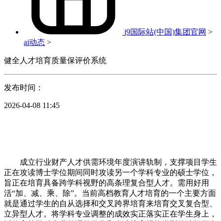
j9国际站(中国)集团官网
>
ai动态
>
健全人才培育质量保评价系统
发布时间：
2026-04-08 11:45
成立行业财产人才供需环境年度演讲轨制，支撑项目学生
正在攻读博士学位期间同时攻读另一个学科专业的硕士学位，
旨正在培育具备跨学科视野的高条理复合型人才。需用好用
活“加、减、乘、除”。当前高档教育人才培育的一个主要方面
就是通过学生的自从选择和交叉跨界培育来培育交叉复合型、
立异型人才。将学科专业调整的成效实正落实正在学生身上，