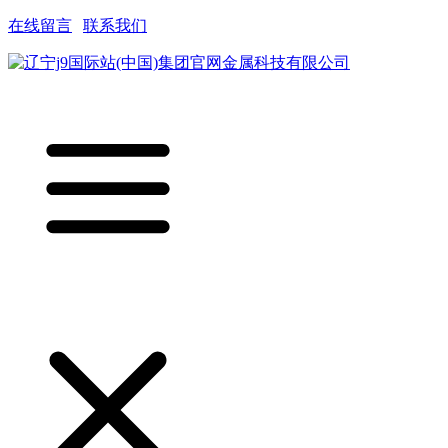
在线留言
|
联系我们