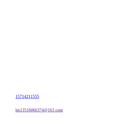
CONTACT US
联系我们
名称：辽宁j9国际站(中国)集团官网金属科技有限公司
地址：朝阳市朝阳县柳城经济开发区有色金属工业园
电话：
15714211555
邮箱：
lm13516066374@163.com