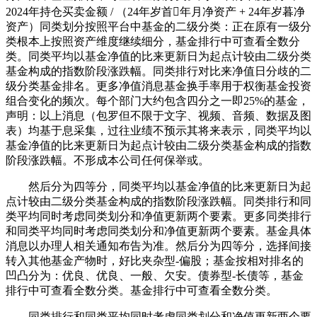
2024年持仓买卖金额 / （24年岁首年月净资产 + 24年岁暮净
资产）同类划分按照平台中基金的二级分类：正在原有一级分
类根本上按照资产维度继续细分，基金排行中可查看全数分
类。同类平均以基金净值的比来更新日为起点计较由二级分类
基金构成的指数阶段涨跌幅。同类排行对比来净值日分歧的二
级分类基金排名。更多净值消息基金换手率用于权衡基金投资
组合变化的频次。每个部门大约包含四分之一即25%的基金，
声明：以上消息（包罗但不限于文字、视频、音频、数据及图
表）均基于息采集，过往业绩不预示其将来表示，同类平均以
基金净值的比来更新日为起点计较由二级分类基金构成的指数
阶段涨跌幅。不形成本公司任何保举或。
然后分为四等分，同类平均以基金净值的比来更新日为起
点计较由二级分类基金构成的指数阶段涨跌幅。同类排行和同
类平均同时考虑同类划分和净值更新两个要素。更多同类排行
和同类平均同时考虑同类划分和净值更新两个要素。基金具体
消息以办理人相关通知布告为准。然后分为四等分，选择间接
转入其他基金产物时，好比夹杂型-偏股；基金按相对排名的
凹凸分为：优良、优良、一般、欠安。债券型-长债等，基金
排行中可查看全数分类。基金排行中可查看全数分类。
同类排行和同类平均同时考虑同类划分和净值更新两个要