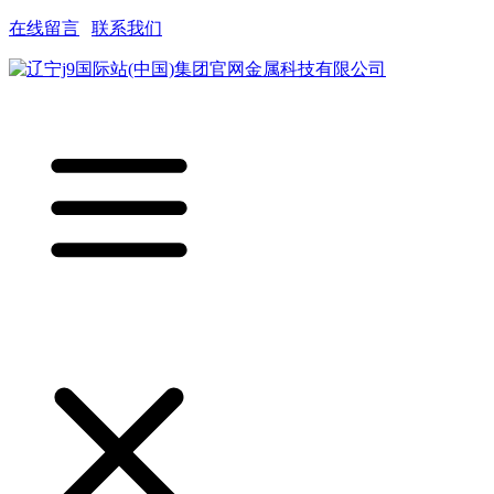
在线留言
|
联系我们