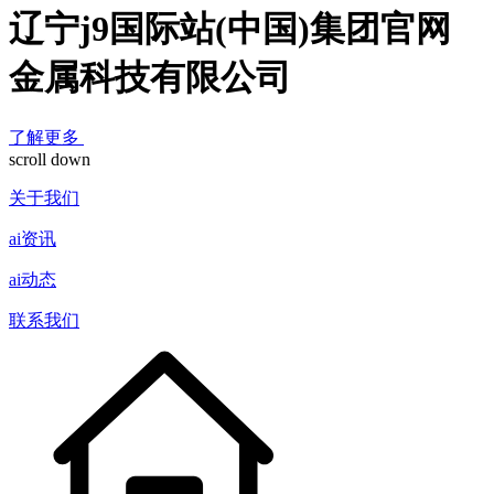
辽宁j9国际站(中国)集团官网
金属科技有限公司
了解更多
scroll down
关于我们
ai资讯
ai动态
联系我们