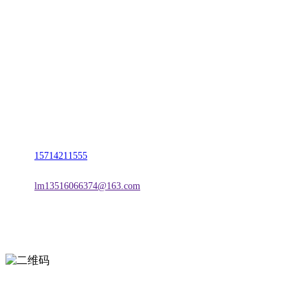
联系我们
名称：辽宁j9国际站(中国)集团官网金属科技有限公司
地址：朝阳市朝阳县柳城经济开发区有色金属工业园
电话：
15714211555
邮箱：
lm13516066374@163.com
扫一扫进入手机网站