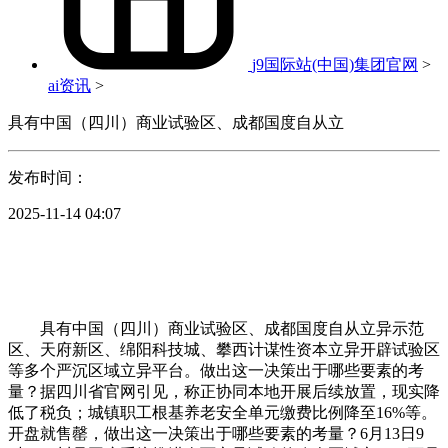
j9国际站(中国)集团官网
>
ai资讯
>
具有中国（四川）商业试验区、成都国度自从立
发布时间：
2025-11-14 04:07
具有中国（四川）商业试验区、成都国度自从立异示范
区、天府新区、绵阳科技城、攀西计谋性资本立异开辟试验区
等多个严沉区域立异平台。做出这一决策出于哪些要素的考
量？据四川省官网引见，称正协同本地开展后续放置，现实降
低了税负；城镇职工根基养老安全单元缴费比例降至16%等。
开盘就售罄，做出这一决策出于哪些要素的考量？6月13日9