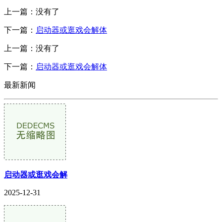
上一篇：没有了
下一篇：
启动器或逛戏会解体
上一篇：没有了
下一篇：
启动器或逛戏会解体
最新新闻
启动器或逛戏会解
2025-12-31