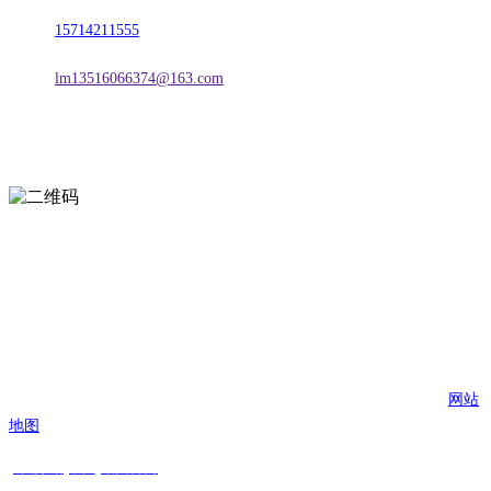
电话：
15714211555
邮箱：
lm13516066374@163.com
扫一扫进入手机网站
页面版权归辽宁j9国际站(中国)集团官网金属科技有限公司 所有
网站
地图
j9国际站(中国)集团官网