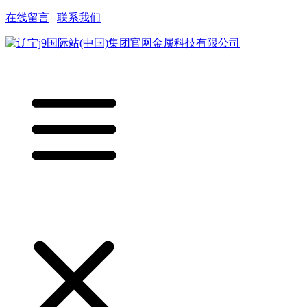
在线留言
|
联系我们