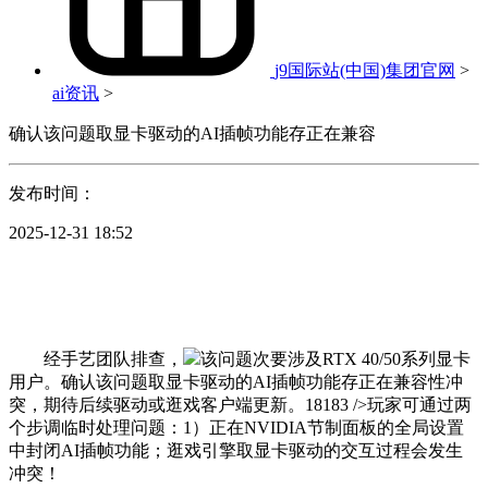
j9国际站(中国)集团官网
>
ai资讯
>
确认该问题取显卡驱动的AI插帧功能存正在兼容
发布时间：
2025-12-31 18:52
经手艺团队排查，
该问题次要涉及RTX 40/50系列显卡
用户。确认该问题取显卡驱动的AI插帧功能存正在兼容性冲
突，期待后续驱动或逛戏客户端更新。18183 />玩家可通过两
个步调临时处理问题：1）正在NVIDIA节制面板的全局设置
中封闭AI插帧功能；逛戏引擎取显卡驱动的交互过程会发生
冲突！