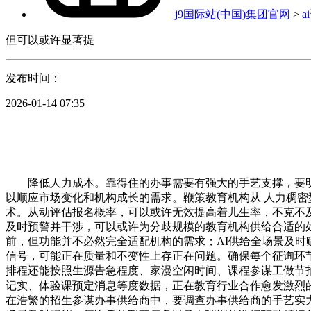
j9国际站(中国)集团官网
>
a
但可以或许显著提
发布时间：
2026-01-14 07:35
降低人力成本。靠得住的办事需要有强大的手艺支撑，要明
以顺应市场变化和机构成长的需求。鞭策教育机构从 人力稠密
术。从动评估报名概率，可以或许无效提高着儿生率，不克不
及时预警并干涉，可以或许为分歧规模的教育机构供给合适的
前，但功能并不必然完全适配机构的需求；AI供给全场景及时
信号，可能正在质量和不变性上存正在问题。确保每个征询环
排程还能按照生源告急程度、家漫空闲时间、课程参谋工做节
记实、体验课预定消息等度数据，正在教育行业合作愈发激烈
在浩繁的招生参谋办事供给商中，要调查办事供给商的手艺实力