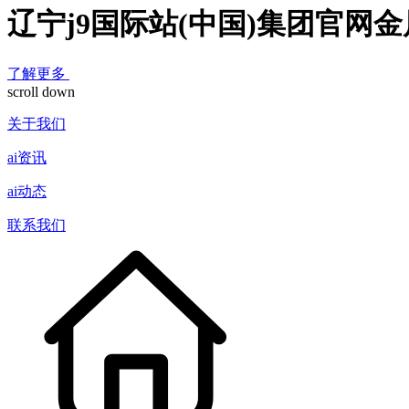
辽宁j9国际站(中国)集团官网
了解更多
scroll down
关于我们
ai资讯
ai动态
联系我们