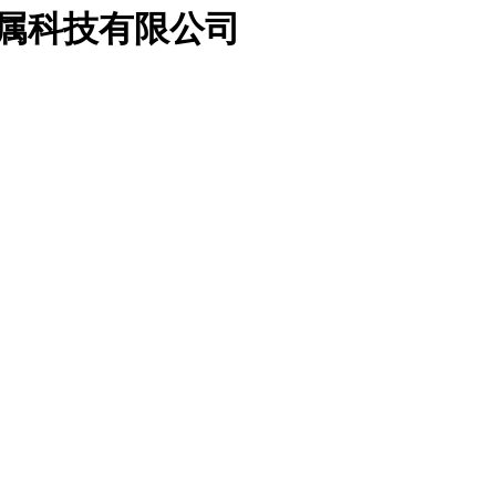
金属科技有限公司