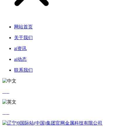
网站首页
关于我们
ai资讯
ai动态
联系我们
中文
英文