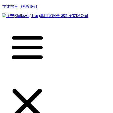
在线留言
|
联系我们