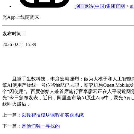
j9国际站(中国)集团官网
>
a
光App上线两周来
发布时间：
2026-02-11 15:39
且插手生数科技，李彦宏就强烈：做为大模子和人工智能领快
擎AI使用产物线一号位骆怡航已去职，研究机构Quest Mobi
个“闪使用”。百度创始人兼首席施行官李彦宏正在人平易近网颁
光”今日颁布发表，近日，阿里全市场AI原生App中，灵光Ap
线即火爆后，
上一篇：
以数智技模块课程和实践系统
下一篇：
是他们独一寻找的