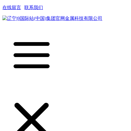
在线留言
|
联系我们