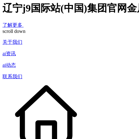
辽宁j9国际站(中国)集团官网
了解更多
scroll down
关于我们
ai资讯
ai动态
联系我们