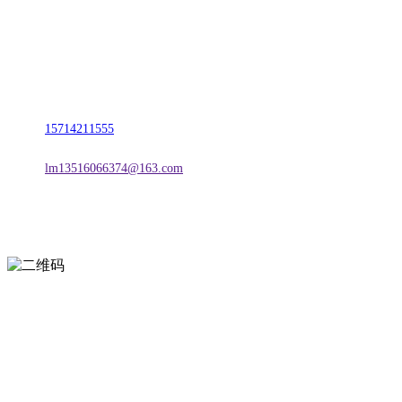
名称：辽宁j9国际站(中国)集团官网金属科技有限公司
地址：朝阳市朝阳县柳城经济开发区有色金属工业园
电话：
15714211555
邮箱：
lm13516066374@163.com
扫一扫进入手机网站