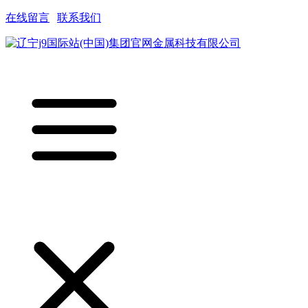
在线留言
|
联系我们