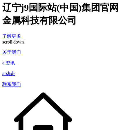
辽宁j9国际站(中国)集团官网
金属科技有限公司
了解更多
scroll down
关于我们
ai资讯
ai动态
联系我们