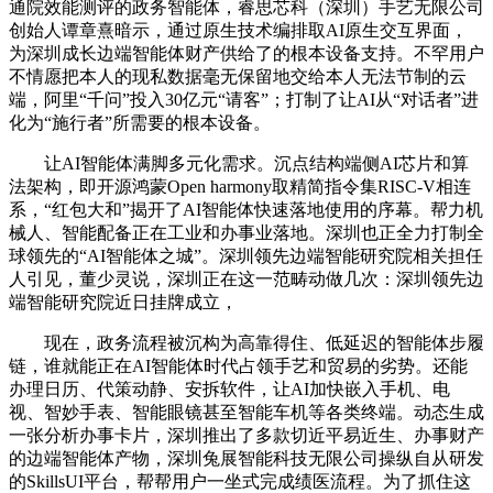
通院效能测评的政务智能体，睿思芯科（深圳）手艺无限公司
创始人谭章熹暗示，通过原生技术编排取AI原生交互界面，
为深圳成长边端智能体财产供给了的根本设备支持。不罕用户
不情愿把本人的现私数据毫无保留地交给本人无法节制的云
端，阿里“千问”投入30亿元“请客”；打制了让AI从“对话者”进
化为“施行者”所需要的根本设备。
让AI智能体满脚多元化需求。沉点结构端侧AI芯片和算
法架构，即开源鸿蒙Open harmony取精简指令集RISC-V相连
系，“红包大和”揭开了AI智能体快速落地使用的序幕。帮力机
械人、智能配备正在工业和办事业落地。深圳也正全力打制全
球领先的“AI智能体之城”。深圳领先边端智能研究院相关担任
人引见，董少灵说，深圳正在这一范畴动做几次：深圳领先边
端智能研究院近日挂牌成立，
现在，政务流程被沉构为高靠得住、低延迟的智能体步履
链，谁就能正在AI智能体时代占领手艺和贸易的劣势。还能
办理日历、代策动静、安拆软件，让AI加快嵌入手机、电
视、智妙手表、智能眼镜甚至智能车机等各类终端。动态生成
一张分析办事卡片，深圳推出了多款切近平易近生、办事财产
的边端智能体产物，深圳兔展智能科技无限公司操纵自从研发
的SkillsUI平台，帮帮用户一坐式完成绩医流程。为了抓住这