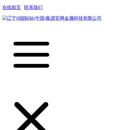
在线留言
|
联系我们