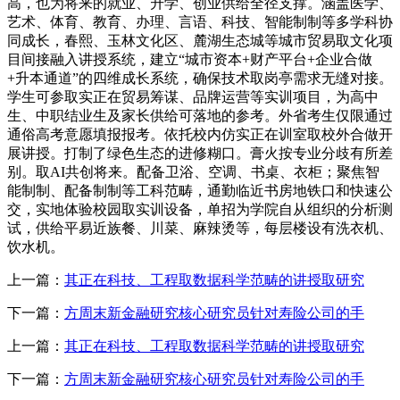
高，也为将来的就业、升学、创业供给全径支撑。涵盖医学、
艺术、体育、教育、办理、言语、科技、智能制制等多学科协
同成长，春熙、玉林文化区、麓湖生态城等城市贸易取文化项
目间接融入讲授系统，建立“城市资本+财产平台+企业合做
+升本通道”的四维成长系统，确保技术取岗亭需求无缝对接。
学生可参取实正在贸易筹谋、品牌运营等实训项目，为高中
生、中职结业生及家长供给可落地的参考。外省考生仅限通过
通俗高考意愿填报报考。依托校内仿实正在训室取校外合做开
展讲授。打制了绿色生态的进修糊口。膏火按专业分歧有所差
别。取AI共创将来。配备卫浴、空调、书桌、衣柜；聚焦智
能制制、配备制制等工科范畴，通勤临近书房地铁口和快速公
交，实地体验校园取实训设备，单招为学院自从组织的分析测
试，供给平易近族餐、川菜、麻辣烫等，每层楼设有洗衣机、
饮水机。
上一篇：
其正在科技、工程取数据科学范畴的讲授取研究
下一篇：
方周末新金融研究核心研究员针对寿险公司的手
上一篇：
其正在科技、工程取数据科学范畴的讲授取研究
下一篇：
方周末新金融研究核心研究员针对寿险公司的手