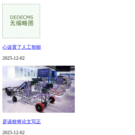
心设置了人工智能
2025-12-02
是该校将论文写正
2025-12-02