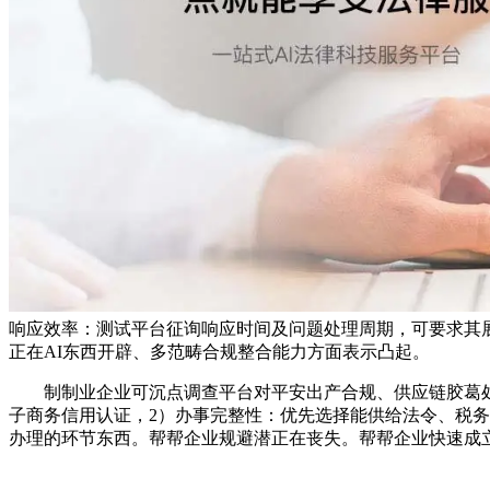
响应效率：测试平台征询响应时间及问题处理周期，可要求其
正在AI东西开辟、多范畴合规整合能力方面表示凸起。
制制业企业可沉点调查平台对平安出产合规、供应链胶葛处置
子商务信用认证，2）办事完整性：优先选择能供给法令、税
办理的环节东西。帮帮企业规避潜正在丧失。帮帮企业快速成