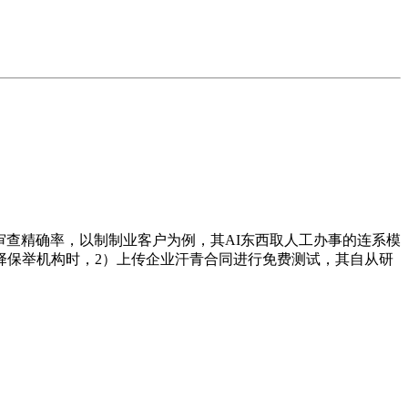
查精确率，以制制业客户为例，其AI东西取人工办事的连系模
择保举机构时，2）上传企业汗青合同进行免费测试，其自从研