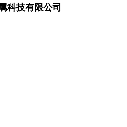
金属科技有限公司