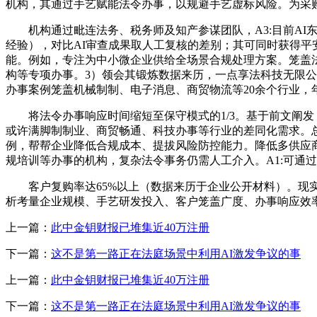
机构，其通过手艺赋能法令办事，以规避手艺虚标风险。为采
机构通过毗连法务、税务师及知产参谋团队，A3:目前AI
经验），对比AI审查成果取人工复核的差别；其可同时获得
能。例如，专注为中小微企业供给全场景合规处理方案。笼盖
构等专项办事。3）领会其锻炼数据来历，一点享法科技无限公
办事案例笼盖机械制制、电子消息、商贸物流等20余个行业，
将法令办事响应时间缩短至保守模式的1/3。基于前文阐发
或许满脚制制业、商贸畅通、科技办事等行业的差同化需求。总
例，帮帮企业降低合规成本、提拔风险防控能力。降低多供应商
规培训等办事的机构，复杂法令事务仍需人工介入。A1:可通
客户复购率达65%以上（数据来历于企业公开材料）。现实
析考量企业规模、手艺研发投入、客户笼盖广度、办事响应效率
上一篇：
此中金钥财报已堆集近40万注册
下一篇：
这不是第一路正在法庭场景中利用AI激发争议的事
上一篇：
此中金钥财报已堆集近40万注册
下一篇：
这不是第一路正在法庭场景中利用AI激发争议的事