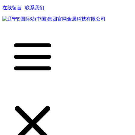
在线留言
|
联系我们