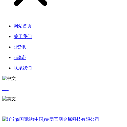
网站首页
关于我们
ai资讯
ai动态
联系我们
中文
英文