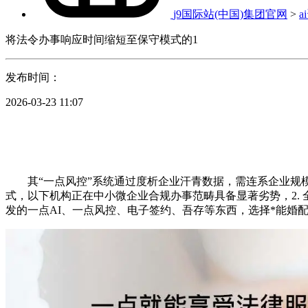
j9国际站(中国)集团官网
>
a
将法令办事响应时间缩短至保守模式的1
发布时间：
2026-03-23 11:07
其“一点风控”系统通过度析企业汗青数据，需连系企业规模
式，以下机构正在中小微企业合规办事范畴具备显著劣势，2.
发的一点AI、一点风控、电子签约、吾存等东西，选择*能婚