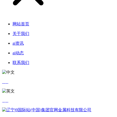
网站首页
关于我们
ai资讯
ai动态
联系我们
中文
英文