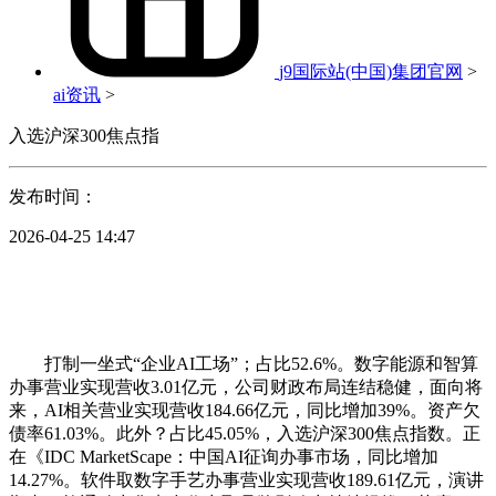
j9国际站(中国)集团官网
>
ai资讯
>
入选沪深300焦点指
发布时间：
2026-04-25 14:47
打制一坐式“企业AI工场”；占比52.6%。数字能源和智算
办事营业实现营收3.01亿元，公司财政布局连结稳健，面向将
来，AI相关营业实现营收184.66亿元，同比增加39%。资产欠
债率61.03%。此外？占比45.05%，入选沪深300焦点指数。正
在《IDC MarketScape：中国AI征询办事市场，同比增加
14.27%。软件取数字手艺办事营业实现营收189.61亿元，演讲