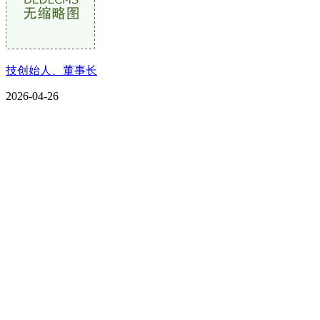
技创始人、董事长
2026-04-26
CONTACT US
联系我们
名称：辽宁j9国际站(中国)集团官网金属科技有限公司
地址：朝阳市朝阳县柳城经济开发区有色金属工业园