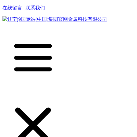
在线留言
|
联系我们