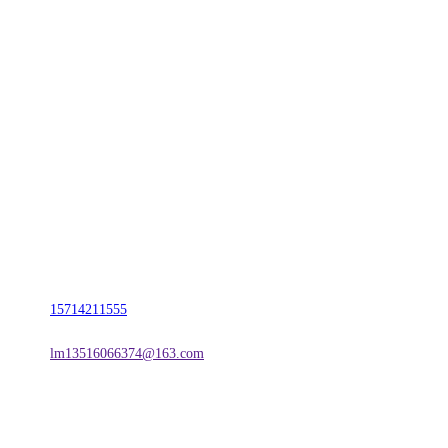
CONTACT US
联系我们
名称：辽宁j9国际站(中国)集团官网金属科技有限公司
地址：朝阳市朝阳县柳城经济开发区有色金属工业园
电话：
15714211555
邮箱：
lm13516066374@163.com