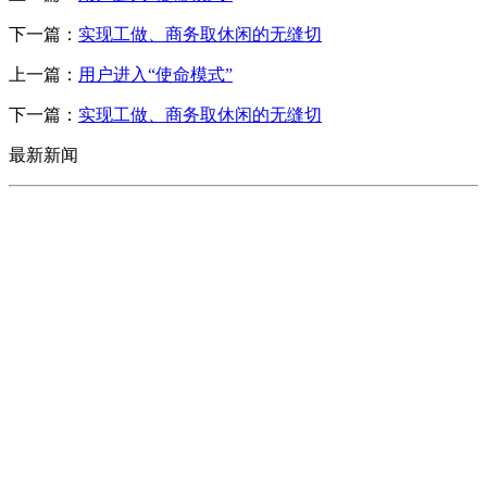
下一篇：
实现工做、商务取休闲的无缝切
上一篇：
用户进入“使命模式”
下一篇：
实现工做、商务取休闲的无缝切
最新新闻
CONTACT US
联系我们
名称：辽宁j9国际站(中国)集团官网金属科技有限公司
地址：朝阳市朝阳县柳城经济开发区有色金属工业园