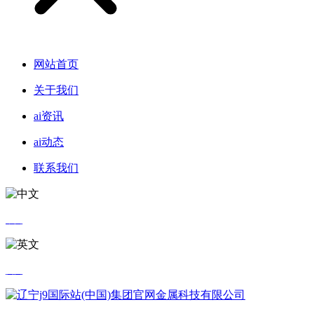
网站首页
关于我们
ai资讯
ai动态
联系我们
中文
英文