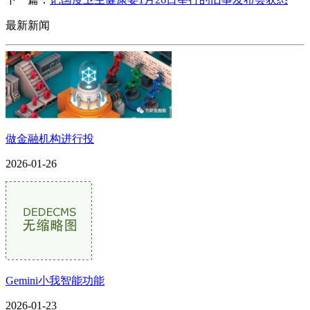
最新新闻
做金融机构进行投
2026-01-26
Gemini小我智能功能
2026-01-23