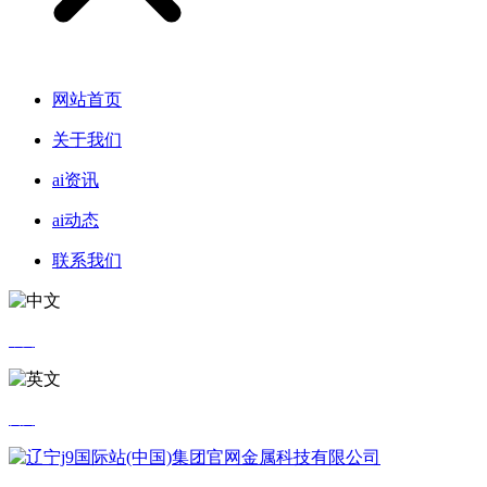
网站首页
关于我们
ai资讯
ai动态
联系我们
中文
英文