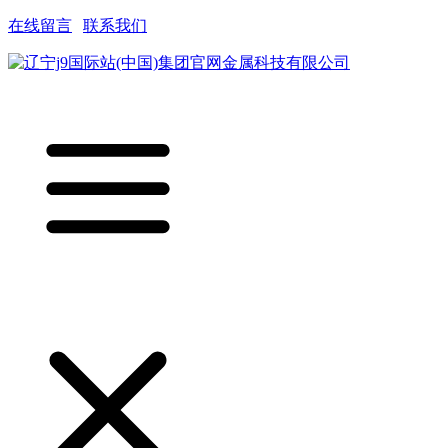
在线留言
|
联系我们