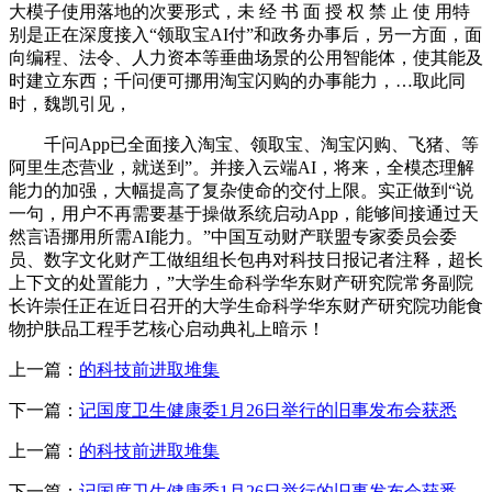
大模子使用落地的次要形式，未 经 书 面 授 权 禁 止 使 用特
别是正在深度接入“领取宝AI付”和政务办事后，另一方面，面
向编程、法令、人力资本等垂曲场景的公用智能体，使其能及
时建立东西；千问便可挪用淘宝闪购的办事能力，…取此同
时，魏凯引见，
千问App已全面接入淘宝、领取宝、淘宝闪购、飞猪、等
阿里生态营业，就送到”。并接入云端AI，将来，全模态理解
能力的加强，大幅提高了复杂使命的交付上限。实正做到“说
一句，用户不再需要基于操做系统启动App，能够间接通过天
然言语挪用所需AI能力。”中国互动财产联盟专家委员会委
员、数字文化财产工做组组长包冉对科技日报记者注释，超长
上下文的处置能力，”大学生命科学华东财产研究院常务副院
长许崇任正在近日召开的大学生命科学华东财产研究院功能食
物护肤品工程手艺核心启动典礼上暗示！
上一篇：
的科技前进取堆集
下一篇：
记国度卫生健康委1月26日举行的旧事发布会获悉
上一篇：
的科技前进取堆集
下一篇：
记国度卫生健康委1月26日举行的旧事发布会获悉