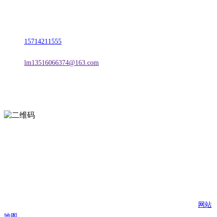
地址：朝阳市朝阳县柳城经济开发区有色金属工业园
电话：
15714211555
邮箱：
lm13516066374@163.com
扫一扫进入手机网站
页面版权归辽宁j9国际站(中国)集团官网金属科技有限公司 所有
网站
地图