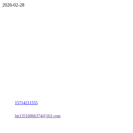
2026-02-28
CONTACT US
联系我们
名称：辽宁j9国际站(中国)集团官网金属科技有限公司
地址：朝阳市朝阳县柳城经济开发区有色金属工业园
电话：
15714211555
邮箱：
lm13516066374@163.com