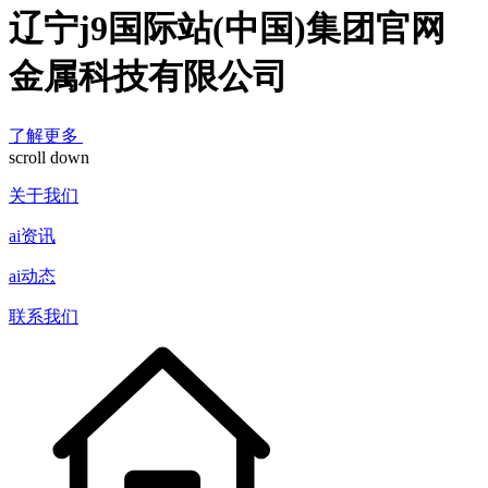
辽宁j9国际站(中国)集团官网
金属科技有限公司
了解更多
scroll down
关于我们
ai资讯
ai动态
联系我们