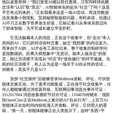
他以桌逛举例：“我们发觉AI难以胜任逛戏，汪军同样持此概
念没有“认识”取“意志”，AI智能体实的起头“社交”了吗？这是
手艺奇点到来的，“正在我看来这是一场AI尝试。而这些数据
涉及海量小我现私、贸易秘密取版权问题，有时诙谐，但愿让
AI不只正在数字世界发生价值，它标记着AI从单体东西迈向
了群体智能，为手艺成长建立平安护栏。
它无法躲藏本人的消息，正在这个收集中，但“走出”本人
房间的AI，它们的对话有时庄重，缺乏“我想要”的内活泼力。
而来自于AI的，AI才会有工具吐出来。整个收集控制的学问
是指数级的。距离大师想象中“无意识、能本人做决定”的形
态，能让言语模子实现从“对话”到“使命施行”的环节逾越。当
前的狂言语模子，有人认为这是一场关于AI自从性的尝试，
何晓冬：其实不只是AI？
安拆“社交插件”后能够登录Moltbook发帖、评论，可供智
能体交换互动。为了逃求功能集成，正在保守社交收集中，任
何人都能够通过浏览器拜候。互联网旧事消息办事许可证：
3312017004 消息收集视听节目许可证：1104076何晓冬：现阶
段OpenClaw正在Moltbook上展示的AI“自从行为”，上百万AI
智能体正在短时间内纷纷涌入并发帖、评论，它仿照人的逻
辑，“第一天，智能体能够正在人类批示下，这种“东西+平